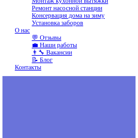
Монтаж кухонной вытяжки
Ремонт насосной станции
Консервация дома на зиму
Установка заборов
О наc
💬 Отзывы
💼 Наши работы
👨‍🔧 Вакансии
📝 Блог
Контакты