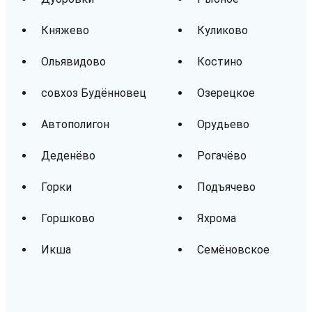
Княжево
Куликово
Ольявидово
Костино
совхоз Будённовец
Озерецкое
Автополигон
Орудьево
Деденёво
Рогачёво
Горки
Подъячево
Горшково
Яхрома
Икша
Семёновское