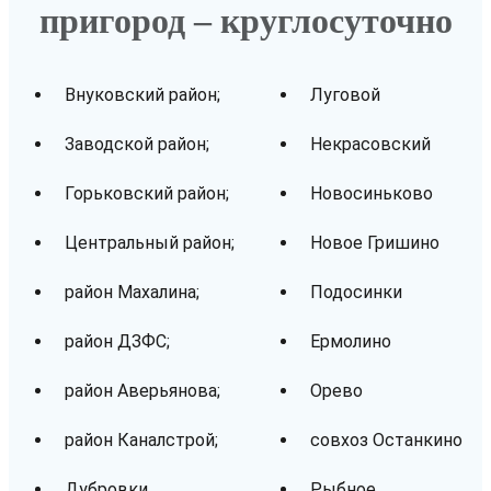
пригород – круглосуточно
Внуковский район;
Луговой
Заводской район;
Некрасовский
Горьковский район;
Новосиньково
Центральный район;
Новое Гришино
район Махалина;
Подосинки
район ДЗФС;
Ермолино
район Аверьянова;
Орево
район Каналстрой;
совхоз Останкино
Дубровки
Рыбное