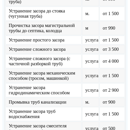
труба)
Устранение засора до стояка
м.
от 1 500
(чугунная труба)
Прочистка засора магистральной
м
от 990
трубы до септика, колодца
Устранение простого засора
услуга
от 1 500
Устранение сложного засора
услуга
от 3 500
Устранение сложного засора (с
услуга
от 4 000
частичной разборкой труб)
Устранение засора механическим
услуга
от 1 500
способом (тросом, машинкой)
Устранение засора
услуга
от 2 900
гидродинамическим способом
Промывка труб канализации
м.
от 900
Устранение засора труб
услуга
от 1 500
водоснабжения
Устранение засора смесителя
услуга
от 500