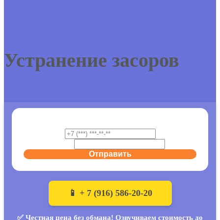
Устранение засоров
Перезвоним через 1 минуту
*
Email
Отправить
📱 + 7 (916) 586-20-20
✅ Честная цена без обмана! Озвучиваем стоимость до