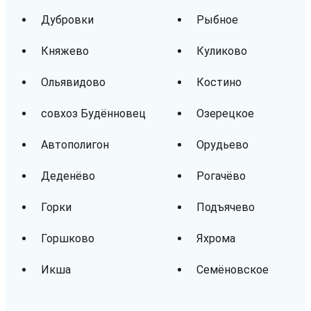
Дубровки
Рыбное
Княжево
Куликово
Ольявидово
Костино
совхоз Будённовец
Озерецкое
Автополигон
Орудьево
Деденёво
Рогачёво
Горки
Подъячево
Горшково
Яхрома
Икша
Семёновское