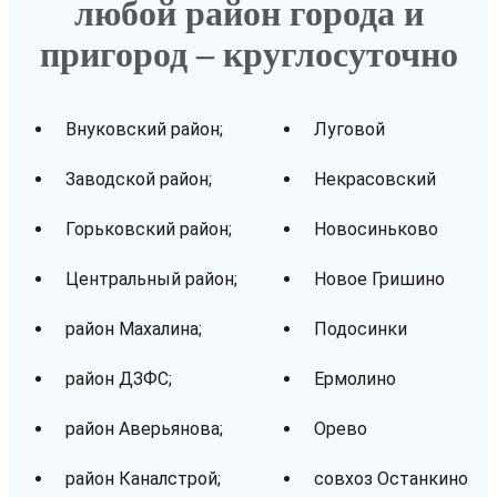
любой район города и
пригород – круглосуточно
Внуковский район;
Луговой
Заводской район;
Некрасовский
Горьковский район;
Новосиньково
Центральный район;
Новое Гришино
район Махалина;
Подосинки
район ДЗФС;
Ермолино
район Аверьянова;
Орево
район Каналстрой;
совхоз Останкино