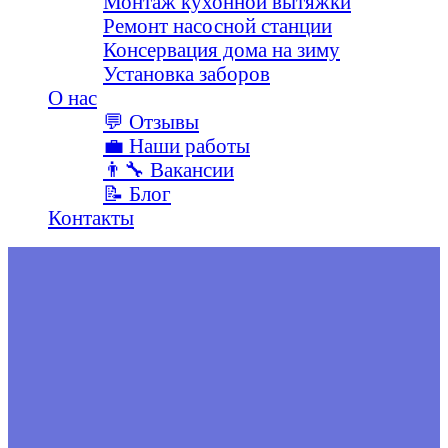
Монтаж кухонной вытяжки
Ремонт насосной станции
Консервация дома на зиму
Установка заборов
О наc
💬 Отзывы
💼 Наши работы
👨‍🔧 Вакансии
📝 Блог
Контакты